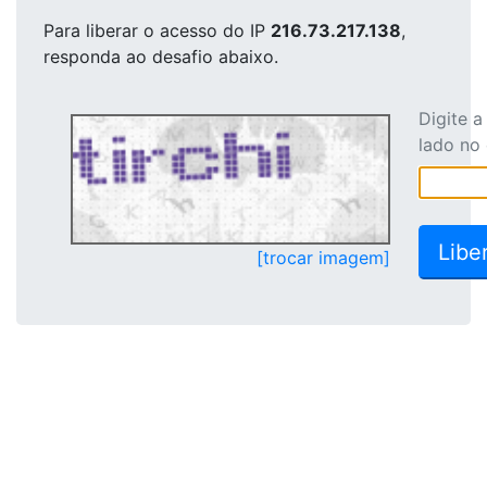
Para liberar o acesso
do IP
216.73.217.138
,
responda ao desafio abaixo.
Digite 
lado no
[trocar imagem]